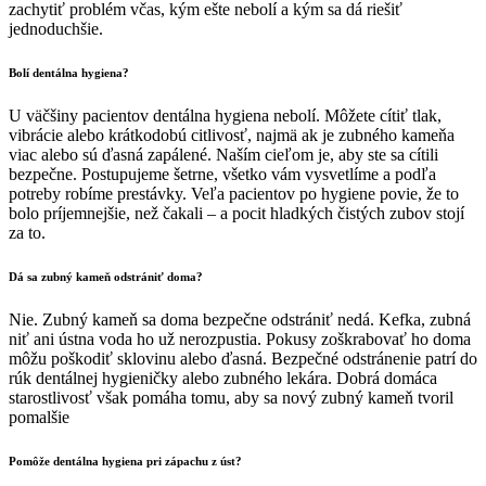
zachytiť problém včas, kým ešte nebolí a kým sa dá riešiť
jednoduchšie.
Bolí dentálna hygiena?
U väčšiny pacientov dentálna hygiena nebolí. Môžete cítiť tlak,
vibrácie alebo krátkodobú citlivosť, najmä ak je zubného kameňa
viac alebo sú ďasná zapálené. Naším cieľom je, aby ste sa cítili
bezpečne. Postupujeme šetrne, všetko vám vysvetlíme a podľa
potreby robíme prestávky. Veľa pacientov po hygiene povie, že to
bolo príjemnejšie, než čakali – a pocit hladkých čistých zubov stojí
za to.
Dá sa zubný kameň odstrániť doma?
Nie. Zubný kameň sa doma bezpečne odstrániť nedá. Kefka, zubná
niť ani ústna voda ho už nerozpustia. Pokusy zoškrabovať ho doma
môžu poškodiť sklovinu alebo ďasná. Bezpečné odstránenie patrí do
rúk dentálnej hygieničky alebo zubného lekára. Dobrá domáca
starostlivosť však pomáha tomu, aby sa nový zubný kameň tvoril
pomalšie
Pomôže dentálna hygiena pri zápachu z úst?