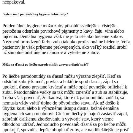
neopakoval.
Budem mať po dentálnej hygiene belšie zuby?
Po dentálnej hygiene môžu zuby pôsobiť svetlejšie a čistejšie,
pretože sa odstránia povrchové pigmenty z kávy, čaju, vína alebo
fajčenia. Dentálna hygiena však nie je to isté ako bielenie zubov.
Nezmení prirodzenú farbu zuba tak ako profesionálne bielenie. Veľa
pacientov je však príjemne prekvapených, ako veľký rozdiel urobí
už samotné odstránenie nánosov a vyleštenie zubov.
Môžu sa ďasná po liečbe parodontitídy znovu prilepiť späť?
Po liečbe parodontitídy sa ďasná môžu výrazne zlepšiť. Keď sa
odstráni zubný kameň, povlak a baktérie spod ďasna, zápal sa
upokojí, ďasno prestane krvácať a môže opäť pevnejšie priliehať k
zubu. Parodontálne vačky sa tak môžu zmenšiť a zub sa stabilizuje.
Treba však povedať, že tkanivá, ktoré už parodontitída zničila, sa
nemusia vždy vrátiť úplne do pôvodného stavu. Ak už došlo k
úbytku kosti alebo k výraznému ústupu ďasna, bežná dentálna
hygiena ich sama neobnoví. Cieľom liečby je najmä zastaviť zápal,
zabrániť ďalšiemu zhoršovaniu a vytvoriť stav, ktorý vieme
dlhodobo udržať. Jednoducho povedané: ďasná sa po liečbe môžu
upokojiť, spevniť a lepšie obopínať zuby, ale najdôležitejšie je prísť