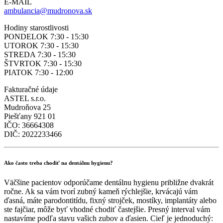
E-MAIL
ambulancia@mudronova.sk
Hodiny starostlivosti
PONDELOK 7:30 - 15:30
UTOROK 7:30 - 15:30
STREDA 7:30 - 15:30
ŠTVRTOK 7:30 - 15:30
PIATOK 7:30 - 12:00
Fakturačné údaje
ASTEL s.r.o.
Mudroňova 25
Piešťany 921 01
IČO: 36664308
DIČ: 2022233466
Ako často treba chodiť na dentálnu hygienu?
Väčšine pacientov odporúčame dentálnu hygienu približne dvakrát
ročne. Ak sa vám tvorí zubný kameň rýchlejšie, krvácajú vám
ďasná, máte parodontitídu, fixný strojček, mostíky, implantáty alebo
ste fajčiar, môže byť vhodné chodiť častejšie. Presný interval vám
nastavíme podľa stavu vašich zubov a ďasien. Cieľ je jednoduchý: