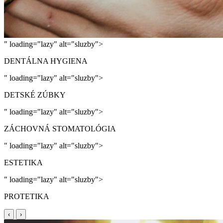
" loading="lazy" alt="sluzby">
DENTÁLNA HYGIENA
" loading="lazy" alt="sluzby">
DETSKÉ ZÚBKY
" loading="lazy" alt="sluzby">
ZÁCHOVNÁ STOMATOLÓGIA
" loading="lazy" alt="sluzby">
ESTETIKA
" loading="lazy" alt="sluzby">
PROTETIKA
‹
›