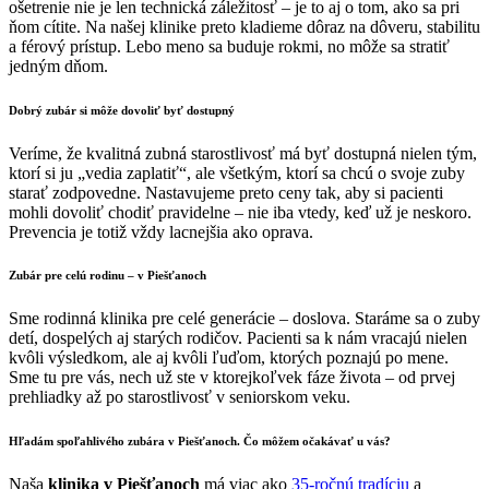
ošetrenie nie je len technická záležitosť – je to aj o tom, ako sa pri
ňom cítite. Na našej klinike preto kladieme dôraz na dôveru, stabilitu
a férový prístup. Lebo meno sa buduje rokmi, no môže sa stratiť
jedným dňom.
Dobrý zubár si môže dovoliť byť dostupný
Veríme, že kvalitná zubná starostlivosť má byť dostupná nielen tým,
ktorí si ju „vedia zaplatiť“, ale všetkým, ktorí sa chcú o svoje zuby
starať zodpovedne. Nastavujeme preto ceny tak, aby si pacienti
mohli dovoliť chodiť pravidelne – nie iba vtedy, keď už je neskoro.
Prevencia je totiž vždy lacnejšia ako oprava.
Zubár pre celú rodinu – v Piešťanoch
Sme rodinná klinika pre celé generácie – doslova. Staráme sa o zuby
detí, dospelých aj starých rodičov. Pacienti sa k nám vracajú nielen
kvôli výsledkom, ale aj kvôli ľuďom, ktorých poznajú po mene.
Sme tu pre vás, nech už ste v ktorejkoľvek fáze života – od prvej
prehliadky až po starostlivosť v seniorskom veku.
Hľadám
spoľahlivého zubára v Piešťanoch
. Čo môžem očakávať u vás?
Naša
klinika v Piešťanoch
má viac ako
35-ročnú tradíciu
a