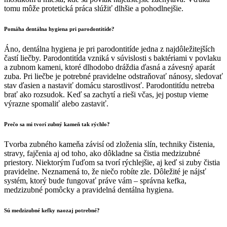
tomu môže protetická práca slúžiť dlhšie a pohodlnejšie.
Pomáha dentálna hygiena pri parodontitíde?
Áno, dentálna hygiena je pri parodontitíde jedna z najdôležitejších
častí liečby. Parodontitída vzniká v súvislosti s baktériami v povlaku
a zubnom kameni, ktoré dlhodobo dráždia ďasná a závesný aparát
zuba. Pri liečbe je potrebné pravidelne odstraňovať nánosy, sledovať
stav ďasien a nastaviť domácu starostlivosť. Parodontitídu netreba
brať ako rozsudok. Keď sa zachytí a rieši včas, jej postup vieme
výrazne spomaliť alebo zastaviť.
Prečo sa mi tvorí zubný kameň tak rýchlo?
Tvorba zubného kameňa závisí od zloženia slín, techniky čistenia,
stravy, fajčenia aj od toho, ako dôkladne sa čistia medzizubné
priestory. Niektorým ľuďom sa tvorí rýchlejšie, aj keď si zuby čistia
pravidelne. Neznamená to, že niečo robíte zle. Dôležité je nájsť
systém, ktorý bude fungovať práve vám – správna kefka,
medzizubné pomôcky a pravidelná dentálna hygiena.
Sú medzizubné kefky naozaj potrebné?