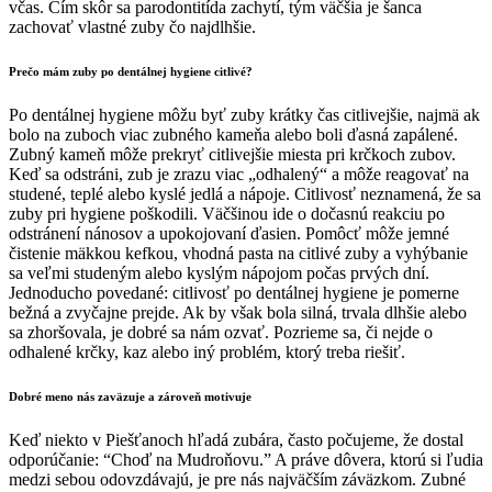
včas. Čím skôr sa parodontitída zachytí, tým väčšia je šanca
zachovať vlastné zuby čo najdlhšie.
Prečo mám zuby po dentálnej hygiene citlivé?
Po dentálnej hygiene môžu byť zuby krátky čas citlivejšie, najmä ak
bolo na zuboch viac zubného kameňa alebo boli ďasná zapálené.
Zubný kameň môže prekryť citlivejšie miesta pri krčkoch zubov.
Keď sa odstráni, zub je zrazu viac „odhalený“ a môže reagovať na
studené, teplé alebo kyslé jedlá a nápoje. Citlivosť neznamená, že sa
zuby pri hygiene poškodili. Väčšinou ide o dočasnú reakciu po
odstránení nánosov a upokojovaní ďasien. Pomôcť môže jemné
čistenie mäkkou kefkou, vhodná pasta na citlivé zuby a vyhýbanie
sa veľmi studeným alebo kyslým nápojom počas prvých dní.
Jednoducho povedané: citlivosť po dentálnej hygiene je pomerne
bežná a zvyčajne prejde. Ak by však bola silná, trvala dlhšie alebo
sa zhoršovala, je dobré sa nám ozvať. Pozrieme sa, či nejde o
odhalené krčky, kaz alebo iný problém, ktorý treba riešiť.
Dobré meno nás zaväzuje a zároveň motivuje
Keď niekto v Piešťanoch hľadá zubára, často počujeme, že dostal
odporúčanie: “Choď na Mudroňovu.” A práve dôvera, ktorú si ľudia
medzi sebou odovzdávajú, je pre nás najväčším záväzkom. Zubné