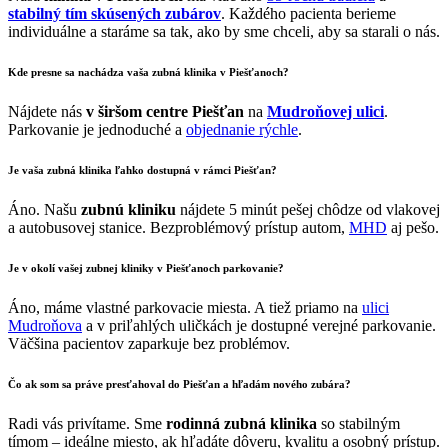
stabilný tím skúsených zubárov
. Každého pacienta berieme
individuálne a staráme sa tak, ako by sme chceli, aby sa starali o nás.
Kde presne sa nachádza vaša
zubná klinika v Piešťanoch
?
Nájdete nás
v širšom centre Piešťan
na
Mudroňovej ulici
.
Parkovanie je jednoduché a
objednanie rýchle
.
Je vaša
zubná klinika
ľahko dostupná v rámci
Piešťan
?
Áno. Našu
zubnú kliniku
nájdete 5 minút pešej chôdze od vlakovej
a autobusovej stanice. Bezproblémový prístup autom,
MHD
aj pešo.
Je v okolí vašej
zubnej kliniky v Piešťanoch
parkovanie?
Áno, máme vlastné parkovacie miesta. A tiež priamo na
ulici
Mudroňova
a v priľahlých uličkách je dostupné verejné parkovanie.
Väčšina pacientov zaparkuje bez problémov.
Čo ak som sa práve presťahoval do
Piešťan
a
hľadám nového zubára
?
Radi vás privítame. Sme
rodinná zubná klinika
so stabilným
tímom – ideálne miesto, ak hľadáte dôveru, kvalitu a osobný prístup.