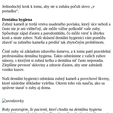
Jednoduchý krok k tomu, aby ste u zubára počuli slovo „v
poriadku“.
Dentálna hygiena
Zubný kameň je tvrdá vrstva usadeného povlaku, ktorý síce nebolí a
často nie je ani viditeľný, ale môže vážne poškodiť vaše zuby.
Spôsobuje zápal ďasien a parodontitídu, čo môže viesť k úbytku
kosti a strate zubov. Naši skúsení dentálni hygienici vám pomôžu
zbaviť sa zubného kameňa a predísť tak zbytočným problémom.
Čisté zuby sú základom zdravého úsmevu, a k tomu patrí pravidelná
profesionálna dentálna hygiena. Takto odstránime z vašich zubov
nánosy, s ktorými si zubná kefka a dentálna niť často neporadia.
Zlepšíme pevnosť skloviny a zdravie ďasien, aby sme zabránili
vzniku kazov.
Naši dentálni hygienici odstránia zubný kameň a povrchové škvrny,
ktoré následne dôkladne vyleštia. Okrem toho vás naučia, ako sa
správne starať o zuby aj doma.
Roky pozorujem, že pacienti, ktorí chodia na dentálnu hygienu