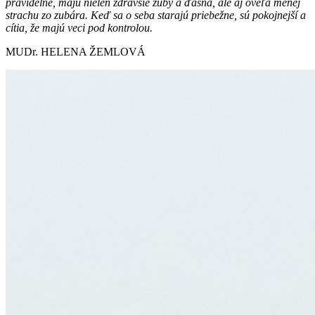
pravidelne, majú nielen zdravšie zuby a ďasná, ale aj oveľa menej
strachu zo zubára. Keď sa o seba starajú priebežne, sú pokojnejší a
cítia, že majú veci pod kontrolou.
MUDr. HELENA ŽEMLOVÁ