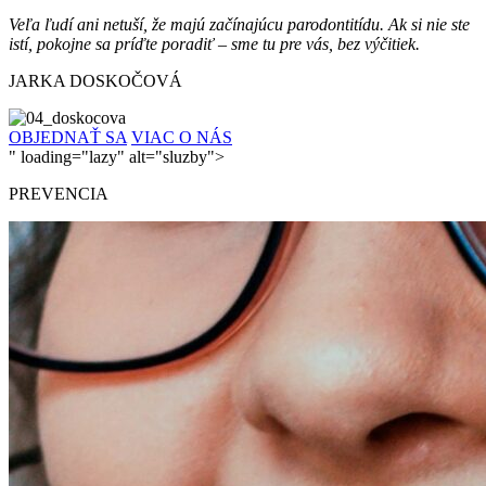
Veľa ľudí ani netuší, že majú začínajúcu parodontitídu. Ak si nie ste
istí, pokojne sa príďte poradiť – sme tu pre vás, bez výčitiek.
JARKA DOSKOČOVÁ
OBJEDNAŤ SA
VIAC O NÁS
" loading="lazy" alt="sluzby">
PREVENCIA