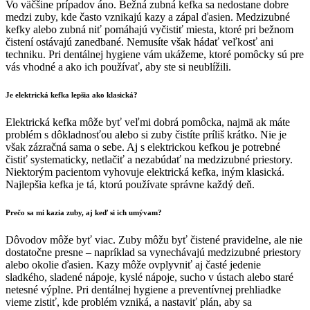
Vo väčšine prípadov áno. Bežná zubná kefka sa nedostane dobre
medzi zuby, kde často vznikajú kazy a zápal ďasien. Medzizubné
kefky alebo zubná niť pomáhajú vyčistiť miesta, ktoré pri bežnom
čistení ostávajú zanedbané. Nemusíte však hádať veľkosť ani
techniku. Pri dentálnej hygiene vám ukážeme, ktoré pomôcky sú pre
vás vhodné a ako ich používať, aby ste si neublížili.
Je elektrická kefka lepšia ako klasická?
Elektrická kefka môže byť veľmi dobrá pomôcka, najmä ak máte
problém s dôkladnosťou alebo si zuby čistíte príliš krátko. Nie je
však zázračná sama o sebe. Aj s elektrickou kefkou je potrebné
čistiť systematicky, netlačiť a nezabúdať na medzizubné priestory.
Niektorým pacientom vyhovuje elektrická kefka, iným klasická.
Najlepšia kefka je tá, ktorú používate správne každý deň.
Prečo sa mi kazia zuby, aj keď si ich umývam?
Dôvodov môže byť viac. Zuby môžu byť čistené pravidelne, ale nie
dostatočne presne – napríklad sa vynechávajú medzizubné priestory
alebo okolie ďasien. Kazy môže ovplyvniť aj časté jedenie
sladkého, sladené nápoje, kyslé nápoje, sucho v ústach alebo staré
netesné výplne. Pri dentálnej hygiene a preventívnej prehliadke
vieme zistiť, kde problém vzniká, a nastaviť plán, aby sa