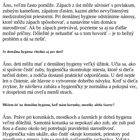
Áno, veľmi často pomôže. Zápach z úst môže súvisieť s povlakom,
zubným kameňom, zápalom ďasien, kazmi alebo nevyčistenými
medzizubnými priestormi. Pri dentálnej hygiene odstránime nánosy,
ktoré môžu zápach spôsobovať, a nastavíme vám domácu
starostlivosť. Ak by zápach pretrvával, pozrieme sa aj na ďalšie
možné príčiny. Dôležité je nehanbiť sa o tom hovoriť – je to bežný
problém a dá sa riešiť.
Je dentálna hygiena vhodná aj pre deti?
Áno, deti môžu mať z dentálnej hygieny veľký úžitok. Učia sa, ako
si správne čistiť zuby, hygienička skontroluje miesta, ktoré si dieťa
nečistí dobre, a rodičia dostanú praktické odporúčania. U detí nejde
len o čistenie, ale hlavne o vytvorenie dobrého návyku. Keď si dieťa
zvykne, že návšteva zubára a hygieničky je normálna a pokojná vec,
v dospelosti má oveľa menší strach.
Môžem ísť na dentálnu hygienu, keď mám korunky, mostíky alebo fazety?
Áno. Práve pri korunkách, mostíkoch a fazetách je dobrá hygiena
veľmi dôležitá. Samotná korunka sa nepokazí ako zub, ale zub pod
ňou a ďasno okolo nej potrebujú pravidelnú starostlivosť.
Hygienička vám ukáže, ako čistiť okraje koruniek, priestory pod
mostíkom a miesta, kde sa povlak najčastejšie zachytáva. Vďaka