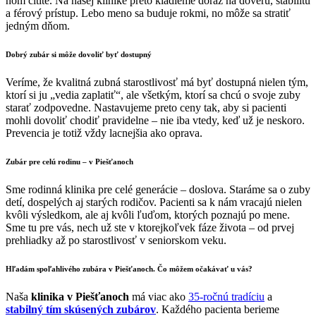
ňom cítite. Na našej klinike preto kladieme dôraz na dôveru, stabilitu
a férový prístup. Lebo meno sa buduje rokmi, no môže sa stratiť
jedným dňom.
Dobrý zubár si môže dovoliť byť dostupný
Veríme, že kvalitná zubná starostlivosť má byť dostupná nielen tým,
ktorí si ju „vedia zaplatiť“, ale všetkým, ktorí sa chcú o svoje zuby
starať zodpovedne. Nastavujeme preto ceny tak, aby si pacienti
mohli dovoliť chodiť pravidelne – nie iba vtedy, keď už je neskoro.
Prevencia je totiž vždy lacnejšia ako oprava.
Zubár pre celú rodinu – v Piešťanoch
Sme rodinná klinika pre celé generácie – doslova. Staráme sa o zuby
detí, dospelých aj starých rodičov. Pacienti sa k nám vracajú nielen
kvôli výsledkom, ale aj kvôli ľuďom, ktorých poznajú po mene.
Sme tu pre vás, nech už ste v ktorejkoľvek fáze života – od prvej
prehliadky až po starostlivosť v seniorskom veku.
Hľadám
spoľahlivého zubára v Piešťanoch
. Čo môžem očakávať u vás?
Naša
klinika v Piešťanoch
má viac ako
35-ročnú tradíciu
a
stabilný tím skúsených zubárov
. Každého pacienta berieme