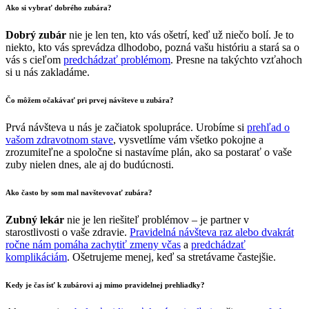
Ako si vybrať
dobrého zubára
?
Dobrý zubár
nie je len ten, kto vás ošetrí, keď už niečo bolí. Je to
niekto, kto vás sprevádza dlhodobo, pozná vašu históriu a stará sa o
vás s cieľom
predchádzať problémom
. Presne na takýchto vzťahoch
si u nás zakladáme.
Čo môžem očakávať pri prvej návšteve u
zubára
?
Prvá návšteva u nás je začiatok spolupráce. Urobíme si
prehľad o
vašom zdravotnom stave
, vysvetlíme vám všetko pokojne a
zrozumiteľne a spoločne si nastavíme plán, ako sa postarať o vaše
zuby nielen dnes, ale aj do budúcnosti.
Ako často by som mal navštevovať
zubára
?
Zubný lekár
nie je len riešiteľ problémov – je partner v
starostlivosti o vaše zdravie.
Pravidelná návšteva raz alebo dvakrát
ročne nám pomáha zachytiť zmeny včas
a
predchádzať
komplikáciám
. Ošetrujeme menej, keď sa stretávame častejšie.
Kedy je čas ísť k
zubárovi
aj mimo pravidelnej prehliadky?