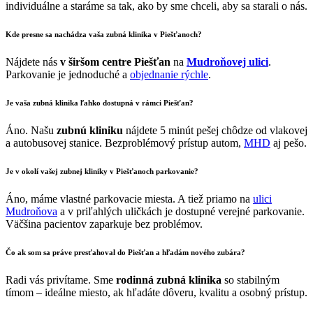
individuálne a staráme sa tak, ako by sme chceli, aby sa starali o nás.
Kde presne sa nachádza vaša
zubná klinika v Piešťanoch
?
Nájdete nás
v širšom centre Piešťan
na
Mudroňovej ulici
.
Parkovanie je jednoduché a
objednanie rýchle
.
Je vaša
zubná klinika
ľahko dostupná v rámci
Piešťan
?
Áno. Našu
zubnú kliniku
nájdete 5 minút pešej chôdze od vlakovej
a autobusovej stanice. Bezproblémový prístup autom,
MHD
aj pešo.
Je v okolí vašej
zubnej kliniky v Piešťanoch
parkovanie?
Áno, máme vlastné parkovacie miesta. A tiež priamo na
ulici
Mudroňova
a v priľahlých uličkách je dostupné verejné parkovanie.
Väčšina pacientov zaparkuje bez problémov.
Čo ak som sa práve presťahoval do
Piešťan
a
hľadám nového zubára
?
Radi vás privítame. Sme
rodinná zubná klinika
so stabilným
tímom – ideálne miesto, ak hľadáte dôveru, kvalitu a osobný prístup.