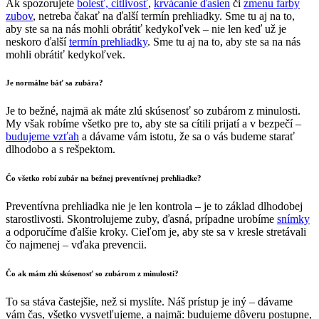
Ak spozorujete
bolesť, citlivosť
,
krvácanie ďasien
či
zmenu farby
zubov
, netreba čakať na ďalší termín prehliadky. Sme tu aj na to,
aby ste sa na nás mohli obrátiť kedykoľvek – nie len keď už je
neskoro ďalší
termín prehliadky
. Sme tu aj na to, aby ste sa na nás
mohli obrátiť kedykoľvek.
Je normálne báť sa
zubára
?
Je to bežné, najmä ak máte zlú skúsenosť so zubárom z minulosti.
My však robíme všetko pre to, aby ste sa cítili prijatí a v bezpečí –
budujeme vzťah
a dávame vám istotu, že sa o vás budeme starať
dlhodobo a s rešpektom.
Čo všetko robí
zubár
na bežnej preventívnej prehliadke?
Preventívna prehliadka nie je len kontrola – je to základ dlhodobej
starostlivosti. Skontrolujeme zuby, ďasná, prípadne urobíme
snímky
a odporučíme ďalšie kroky. Cieľom je, aby ste sa v kresle stretávali
čo najmenej – vďaka prevencii.
Čo ak mám zlú skúsenosť
so zubárom
z minulosti?
To sa stáva častejšie, než si myslíte. Náš prístup je iný – dávame
vám čas, všetko vysvetľujeme, a najmä: budujeme dôveru postupne,