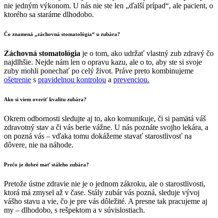
nie jedným výkonom. U nás nie ste len „ďalší prípad“, ale pacient, o
ktorého sa staráme dlhodobo.
Čo znamená
„záchovná stomatológia“ u zubára
?
Záchovná stomatológia
je o tom, ako udržať vlastný zub zdravý čo
najdlhšie. Nejde nám len o opravu kazu, ale o to, aby ste si svoje
zuby mohli ponechať po celý život. Práve preto kombinujeme
ošetrenie
s
pravidelnou kontrolou
a
prevenciou.
Ako si viem overiť
kvalitu zubára
?
Okrem odbornosti sledujte aj to, ako komunikuje, či si pamätá váš
zdravotný stav a či vás berie vážne. U nás poznáte svojho lekára, a
on pozná vás – vďaka tomu dokážeme stavať starostlivosť na
dôvere, nie na náhode.
Prečo je dobré mať
stáleho zubára
?
Pretože ústne zdravie nie je o jednom zákroku, ale o starostlivosti,
ktorá má zmysel až v čase. Stály zubár vás pozná, sleduje vývoj
vášho stavu a vie, čo je pre vás dôležité. A presne tak pracujeme aj
my – dlhodobo, s rešpektom a v súvislostiach.