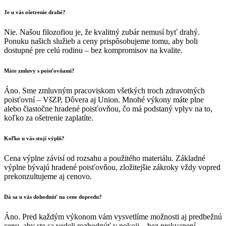
Je u vás ošetrenie drahé?
Nie. Našou filozofiou je, že kvalitný zubár nemusí byť drahý.
Ponuku našich služieb a ceny prispôsobujeme tomu, aby boli
dostupné pre celú rodinu – bez kompromisov na kvalite.
Máte zmluvy s poisťovňami?
Áno. Sme zmluvným pracoviskom všetkých troch zdravotných
poisťovní – VšZP, Dôvera aj Union. Mnohé výkony máte plne
alebo čiastočne hradené poisťovňou, čo má podstaný vplyv na to,
koľko za ošetrenie zaplatíte.
Koľko u vás stojí výplň?
Cena výplne závisí od rozsahu a použitého materiálu. Základné
výplne bývajú hradené poisťovňou, zložitejšie zákroky vždy vopred
prekonzultujeme aj cenovo.
Dá sa u vás dohodnúť na cene dopredu?
Áno. Pred každým výkonom vám vysvetlíme možnosti aj predbežnú
cenu, aby ste sa vedeli rozhodnúť v pokoji – bez prekvapení.