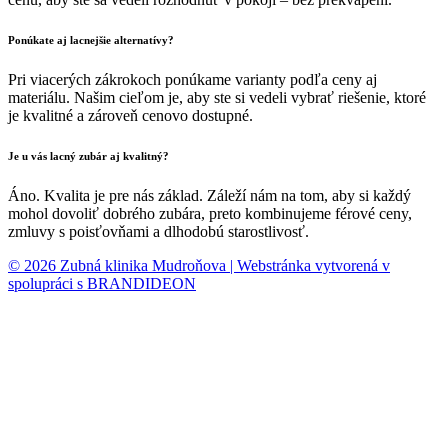
Ponúkate aj lacnejšie alternatívy?
Pri viacerých zákrokoch ponúkame varianty podľa ceny aj
materiálu. Našim cieľom je, aby ste si vedeli vybrať riešenie, ktoré
je kvalitné a zároveň cenovo dostupné.
Je u vás lacný zubár aj kvalitný?
Áno. Kvalita je pre nás základ. Záleží nám na tom, aby si každý
mohol dovoliť dobrého zubára, preto kombinujeme férové ceny,
zmluvy s poisťovňami a dlhodobú starostlivosť.
© 2026 Zubná klinika Mudroňova | Webstránka vytvorená v
spolupráci s BRANDIDEON