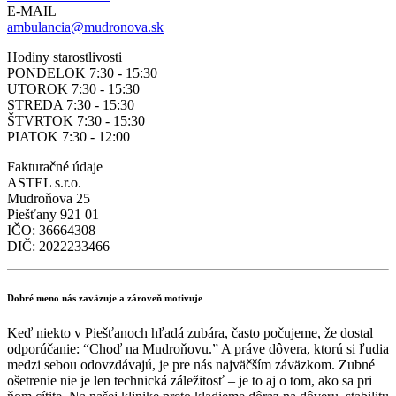
E-MAIL
ambulancia@mudronova.sk
Hodiny starostlivosti
PONDELOK 7:30 - 15:30
UTOROK 7:30 - 15:30
STREDA 7:30 - 15:30
ŠTVRTOK 7:30 - 15:30
PIATOK 7:30 - 12:00
Fakturačné údaje
ASTEL s.r.o.
Mudroňova 25
Piešťany 921 01
IČO: 36664308
DIČ: 2022233466
Dobré meno nás zaväzuje a zároveň motivuje
Keď niekto v Piešťanoch hľadá zubára, často počujeme, že dostal
odporúčanie: “Choď na Mudroňovu.” A práve dôvera, ktorú si ľudia
medzi sebou odovzdávajú, je pre nás najväčším záväzkom. Zubné
ošetrenie nie je len technická záležitosť – je to aj o tom, ako sa pri